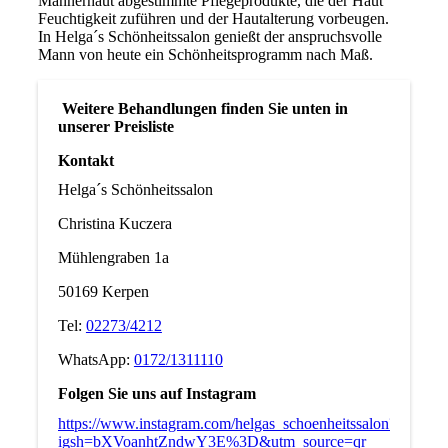
Männerhaut abgestimmte Pflegeprodukte, die der Haut
Feuchtigkeit zuführen und der Hautalterung vorbeugen.
In Helga´s Schönheitssalon genießt der anspruchsvolle
Mann von heute ein Schönheitsprogramm nach Maß.
Weitere Behandlungen finden Sie unten in
unserer Preisliste
Kontakt
Helga´s Schönheitssalon
Christina Kuczera
Mühlengraben 1a
50169 Kerpen
Tel:
02273/4212
WhatsApp:
0172/1311110
Folgen Sie uns auf Instagram
https://www.instagram.com/helgas_schoenheitssalon?
igsh=bXVoanhtZndwY3E%3D&utm_source=qr